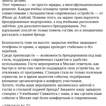
заняты делами.
Этот терминал — не просто зарядка, а многофункциональное
решение. Каждая ячейка оснащена тремя проводами,
совместимыми с большинством современных устройств — от
iPhone до Android. Помимо этого, на экране транслируются
брендированные видеоролики, а под ячейками расположен
лайтбокс для дополнительного брендирования. Это
идеальный способ не только помочь гостям, но и ненавязчиво
рассказать о вашем бренде.
Безопасность тоже на высоте: закрытые ячейки защищают
телефоны от кражи, а зарядка проходит стабильно и без
перебоев.
Среди преимуществ — возможность брендирования под ваш
стиль, поддержка современных гаджетов и удобство
использования. Гости мероприятия в Москве отметили, как
быстро и легко они смогли подзарядить свои устройства, не
отвлекаясь от программы. Станция стала не только полезным
сервисом, но и ярким акцентом события, подчёркивая
внимание организаторов к комфорту участников.
Хотите, чтобы ваше мероприятие запомнилось заботой о
гостях и стильной подачей бренда? Закажите нашу зарядную
станцию с 9 ячейками! Свяжитесь с нами, и мы сделаем ваше
событие в Москве ещё более комфортным и современным.
+7(963)643-84-77;