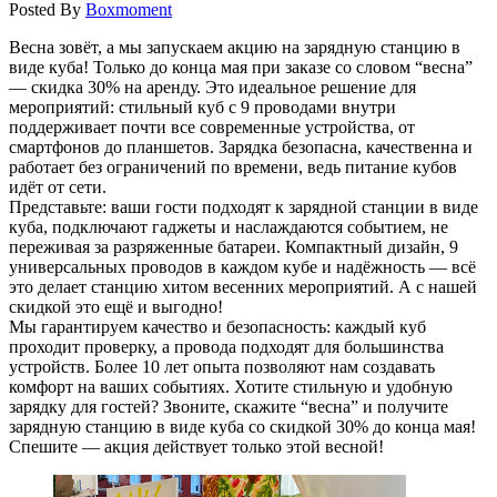
Posted By
Boxmoment
Весна зовёт, а мы запускаем акцию на зарядную станцию в
виде куба! Только до конца мая при заказе со словом “весна”
— скидка 30% на аренду. Это идеальное решение для
мероприятий: стильный куб с 9 проводами внутри
поддерживает почти все современные устройства, от
смартфонов до планшетов. Зарядка безопасна, качественна и
работает без ограничений по времени, ведь питание кубов
идёт от сети.
Представьте: ваши гости подходят к зарядной станции в виде
куба, подключают гаджеты и наслаждаются событием, не
переживая за разряженные батареи. Компактный дизайн, 9
универсальных проводов в каждом кубе и надёжность — всё
это делает станцию хитом весенних мероприятий. А с нашей
скидкой это ещё и выгодно!
Мы гарантируем качество и безопасность: каждый куб
проходит проверку, а провода подходят для большинства
устройств. Более 10 лет опыта позволяют нам создавать
комфорт на ваших событиях. Хотите стильную и удобную
зарядку для гостей? Звоните, скажите “весна” и получите
зарядную станцию в виде куба со скидкой 30% до конца мая!
Спешите — акция действует только этой весной!