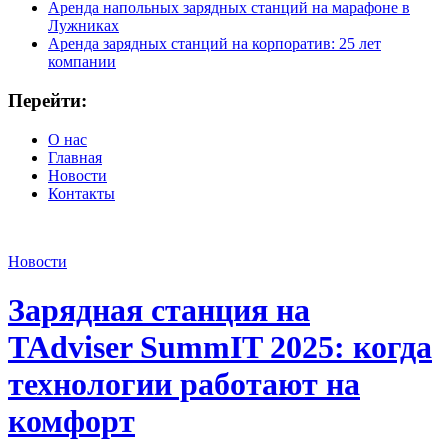
Аренда напольных зарядных станций на марафоне в
Лужниках
Аренда зарядных станций на корпоратив: 25 лет
компании
Перейти:
О нас
Главная
Новости
Контакты
Новости
Зарядная станция на
TAdviser SummIT 2025: когда
технологии работают на
комфорт