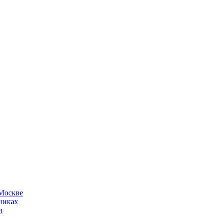
 Москве
никах
и