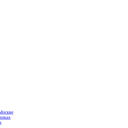
 Москве
никах
и