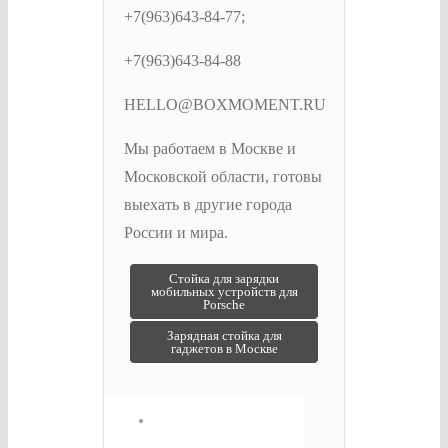
+7(963)643-84-77;
+7(963)643-84-88
HELLO@BOXMOMENT.RU
Мы работаем в Москве и
Московской области, готовы
выехать в другие города
России и мира.
Post
Стойка для зарядки
мобильных устройств для
navigation
Porsche
Зарядная стойка для
гаджетов в Москве