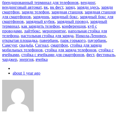
брендированный терминал для телефонов
,
вендинг
,
вендинговый автомат
,
вк
,
вк фест
,
заряд
,
заряди здесь
,
заряди
смартфон
,
заряди телефон
,
зарядная станция
,
зарядная станция
для смартфонов
,
зарядник
,
зарядный бокс
,
зарядный бокс для
смартфонов
,
зарядный кубик
,
зарядный провод
,
зарядный
терминал
,
как зарядить телефон
,
конференция
,
куб с
проводами
,
лайтбокс
,
мероприятие
,
напольная стойка для
телефона
,
настольная стойка для заряда
,
Никола-Ленивец
,
открытая площадка
,
павербанк
,
парк горького
,
пауэрбанк
,
Самсунг
,
свадьба
,
Сигнал
,
смартфон
,
стойка для заряда
мобильных телефонов
,
стойка для заряда телефонов
,
стойка с
ячейками
,
стойка с ячейками для смартфонов
,
фест
,
фестиваль
,
чарджер
,
энергия
,
ячейка
about 1 year ago