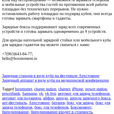
и мобильные устройства гостей на протяжении всей работы
площадки без технических перерывов. Не нужно
останавливать работу площадки на подзаряд кубов, они всегда
готовы заряжать смартфоны и гаджеты.
Зарядные боксы поддерживают заряд всех современных
устройств и готовы заряжать одновременно до 9 устройств.
Для аренды напольной зарядной стойки или мобильного куба
для зарядки гаджетов вы можете связаться с нами:
+7(963)643-84-77;
hello@boxmoment.ru
Post
Зарядная станция в виде куба на фестивале Архстояние
Зарядный аппарат в виде куба на медицинской конференции
navigation
Tagged
boxmomet
,
charge station
,
charger
,
iPhone
,
power station
,
powerbank
,
Samsung
,
vk
,
vk fest
,
автомат для заряда телефонов
,
автомат для подзаряда
,
айфон
,
аренда
,
аренда зарядного бокса
,
арт-фестиваль
,
Архстояние
,
батарея
,
бокс для заряда
,
бокс для
заряда телефонов
,
бокс для телефонов
,
Боксмомент
,
брендирование
,
брендирование входит в стоимость
,