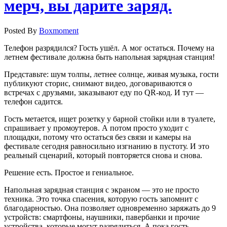
мерч, вы дарите заряд.
Posted By
Boxmoment
Телефон разрядился? Гость ушёл. А мог остаться. Почему на
летнем фестивале должна быть напольная зарядная станция!
Представьте: шум толпы, летнее солнце, живая музыка, гости
публикуют сторис, снимают видео, договариваются о
встречах с друзьями, заказывают еду по QR-код. И тут —
телефон садится.
Гость метается, ищет розетку у барной стойки или в туалете,
спрашивает у промоутеров. А потом просто уходит с
площадки, потому что остаться без связи и камеры на
фестивале сегодня равносильно изгнанию в пустоту. И это
реальный сценарий, который повторяется снова и снова.
Решение есть. Простое и гениальное.
Напольная зарядная станция с экраном — это не просто
техника. Это точка спасения, которую гость запомнит с
благодарностью. Она позволяет одновременно заряжать до 9
устройств: смартфоны, наушники, павербанки и прочие
устройства, которые могут разрядиться. А пока гость