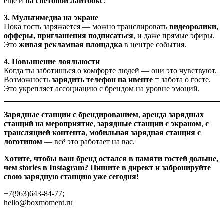
ещё и
на световой лайтбокс
.
3. Мультимедиа на экране
Пока гость заряжается — можно транслировать
видеоролики,
офферы, приглашения подписаться
, и даже прямые эфиры.
Это
живая рекламная площадка
в центре события.
4. Повышение лояльности
Когда ты заботишься о комфорте людей — они это чувствуют.
Возможность
зарядить телефон на ивенте
= забота о госте.
Это укрепляет ассоциацию с брендом на уровне эмоций.
Зарядные станции с брендированием
,
аренда зарядных
станций на мероприятие
,
зарядные станции с экраном
,
с
трансляцией контента
,
мобильная зарядная станция с
логотипом
— всё это работает на вас.
Хотите, чтобы ваш бренд остался в памяти гостей дольше,
чем stories в Instagram? Пишите в директ и забронируйте
свою зарядную станцию уже сегодня!
+7(963)643-84-77;
hello@boxmoment.ru