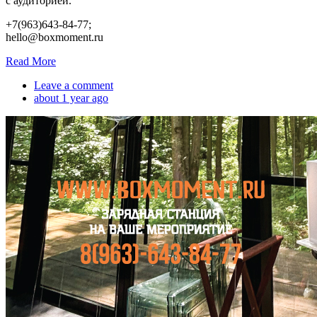
с аудиторией.
+7(963)643-84-77;
hello@boxmoment.ru
Read More
Leave a comment
about 1 year ago