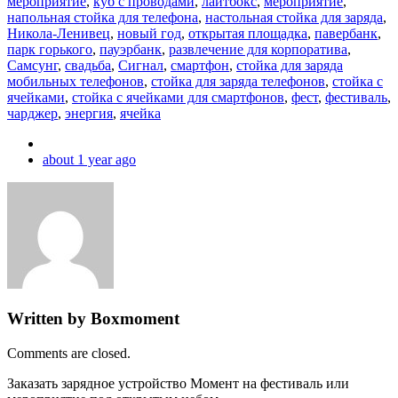
мероприятие
,
куб с проводами
,
лайтбокс
,
мероприятие
,
напольная стойка для телефона
,
настольная стойка для заряда
,
Никола-Ленивец
,
новый год
,
открытая площадка
,
павербанк
,
парк горького
,
пауэрбанк
,
развлечение для корпоратива
,
Самсунг
,
свадьба
,
Сигнал
,
смартфон
,
стойка для заряда
мобильных телефонов
,
стойка для заряда телефонов
,
стойка с
ячейками
,
стойка с ячейками для смартфонов
,
фест
,
фестиваль
,
чарджер
,
энергия
,
ячейка
about 1 year ago
Written by Boxmoment
Comments are closed.
Заказать зарядное устройство Момент на фестиваль или