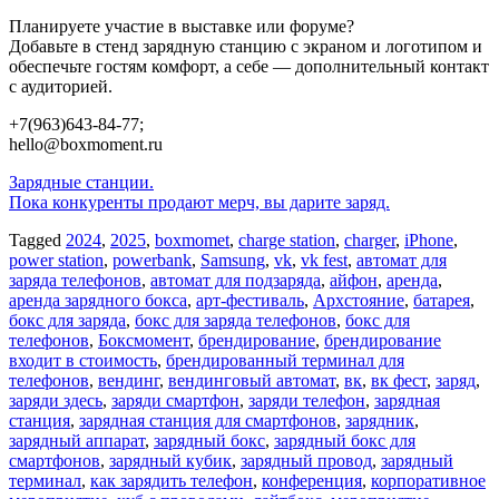
Планируете участие в выставке или форуме?
Добавьте в стенд зарядную станцию с экраном и логотипом и
обеспечьте гостям комфорт, а себе — дополнительный контакт
с аудиторией.
+7(963)643-84-77;
hello@boxmoment.ru
Post
Зарядные станции.
Пока конкуренты продают мерч, вы дарите заряд.
navigation
Tagged
2024
,
2025
,
boxmomet
,
charge station
,
charger
,
iPhone
,
power station
,
powerbank
,
Samsung
,
vk
,
vk fest
,
автомат для
заряда телефонов
,
автомат для подзаряда
,
айфон
,
аренда
,
аренда зарядного бокса
,
арт-фестиваль
,
Архстояние
,
батарея
,
бокс для заряда
,
бокс для заряда телефонов
,
бокс для
телефонов
,
Боксмомент
,
брендирование
,
брендирование
входит в стоимость
,
брендированный терминал для
телефонов
,
вендинг
,
вендинговый автомат
,
вк
,
вк фест
,
заряд
,
заряди здесь
,
заряди смартфон
,
заряди телефон
,
зарядная
станция
,
зарядная станция для смартфонов
,
зарядник
,
зарядный аппарат
,
зарядный бокс
,
зарядный бокс для
смартфонов
,
зарядный кубик
,
зарядный провод
,
зарядный
терминал
,
как зарядить телефон
,
конференция
,
корпоративное